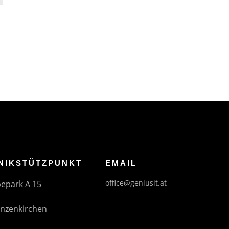
NIKSTÜTZPUNKT
EMAIL
office@geniusit.at
epark A 15
anzenkirchen